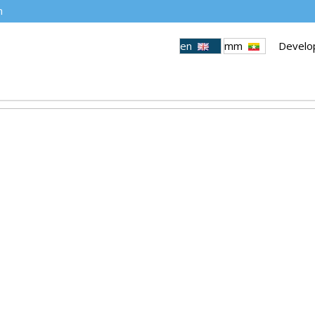
m
en
mm
Develo