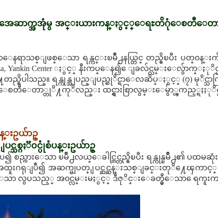
ွိေသာ အေဆာက္အအုံမွ အင္းယားကန္ႏွင့္ေရႊတိဂုံေစတီေတ
အခ်ာေနရာသစ္ျဖစ္ေသာ ရန္ကင္းၿမိဳ႕နယ္တြင္ တည္ရွိၿပီး ပတ္၀န္းက်င
 Yankin Center ႏွင့္ နီးကပ္ေန၍ ေျခလ်င္လမ္းေလွ်ာက္ႏုိင္ပါသည္။
တုိ႔တည္ရွိပါသည္။ ရန္ကုန္အျပည္ျပည္ဆုိင္ရာေလဆိပ္ႏွင့္ (၇) မုိင္သ
ုံေစတီေတာ္တုိ႔ကုိလည္း ထင္ရွားစြာလွမ္းေမွ်ာ္ၾကည့္ရႈႏုိ
န္းဥယ်ာဥ္
င္သစ္ဂႏၱ၀င္ပုံစံပန္းဥယ်ာဥ္
ည္ကားေသာ ၿမိဳ႕လယ္ေခါင္တြင္တည္ရွိၿပီး ရန္ကုန္ၿမိဳ႕၏ ပထမဆုံး (၂
အထူးဂရုျပဳ၍ အဆက္မျပတ္ ျပင္ဆင္ဆန္းသစ္ျခင္းတုိ႔ေၾကာင
ဳးထားေသာ လွပသည့္ အ၀င္လမ္းမႏွင့္ ဒီဇုိင္းေခတ္မွီေသာ ေရကူးက