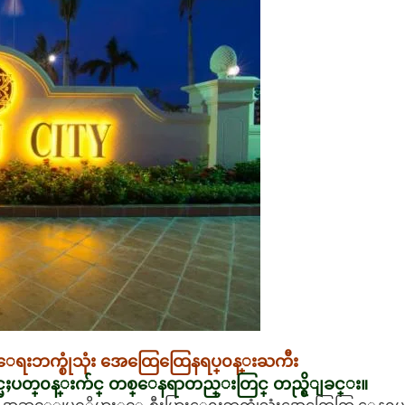
ြားေရးဘက္စုံသုံး အေထြေထြေနရပ္၀န္းႀကီး
္မႈပတ္၀န္းက်င္ တစ္ေနရာတည္းတြင္ တည္ရွိျခင္း။