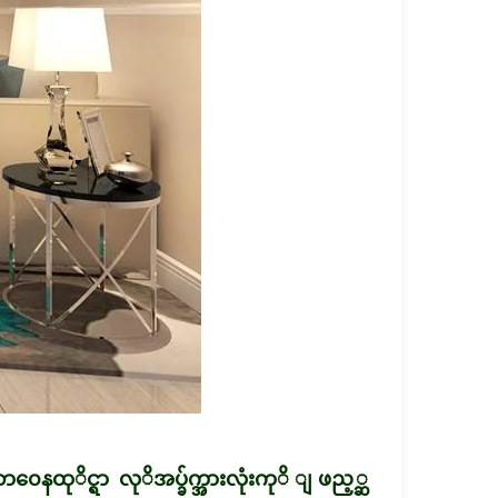
ေနထုိင္ရာ လုိအပ္ခ်က္အားလုံးကုိ ျဖည့္ဆ