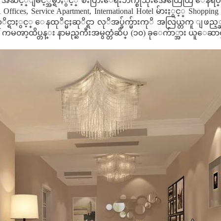
း အဆင့္ျမင့္အိမ္ရာႏွင့္ စီးပြားေရးဘက္စုံသုံးအေထြေထြ ေနရပ္
 Offices, Service Apartment, International Hotel မ်ားႏွင့္ Sh
္ရာႏွင့္ ေနထုိင္မႈဆုိင္ရာ လုိအပ္ခ်က္မ်ားကုိ အလြယ္တကူ ျ
ကမၻာ့ထိပ္တန္း နာမည္ႀကီးအမွတ္တံဆိပ္ (၁၀) ခုေက်ာ္အား ယူေဆာင္၍ 