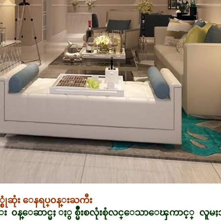
စုံဆုံး ေနရပ္၀န္းႀကီး
း ၀န္ေဆာင္မႈ ႏွစ္မ်ိဳးစလုံးစုံလင္ေသာေၾကာင့္ လူမႈဘ၀