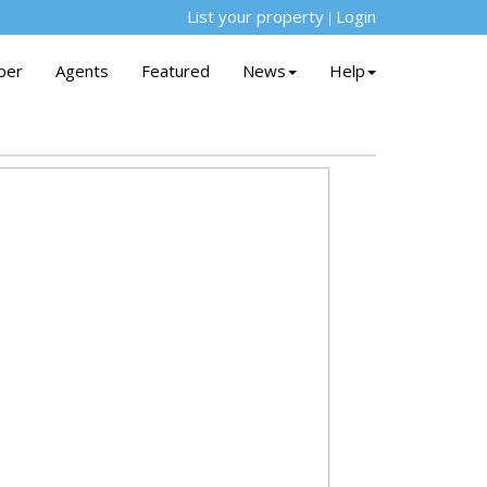
List your property
Login
|
per
Agents
Featured
News
Help