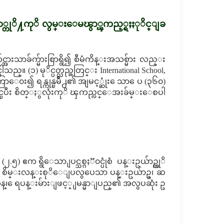
ာ္တုိ႔ကုိ လွမ္းေမၽွာ္ၾကည့္ရႈႏုိင္ျခ
္အားသာခ်က္မ်ားစြာရွိ၍ စီမံကိန္းအသစ္မ်ား လည္း
 (၁) မုိင္ပတ္လည္အတြင္း International School,
ာကြာေ၀း၍ ရန္ကုန္ၿမိဳ႕၏ အျမင့္ဆုံး ေသာ ေပ (၃၆၀)
င္ၿပီး စိတ္ႏွလုံးကုိ ၾကည္လင္ေအးခ်မ္းေစပါ
.၅) ဧက ရွိေသာ ျပင္သစ္ဂႏၱ၀င္ပုံစံ ပန္းဥယ်ာဥ္ကုိ
့္ စိမ္းလန္းစုိေျပလွပေသာ ပန္းဥယ်ာဥ္၊ ဆ
န္၊ ေရပန္းမ်ားျဖင့္ ျမန္မာျပည္၏ အလွပဆုံး ဥ