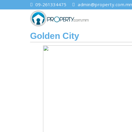
09-261334475
admin@property.com.m
Golden City