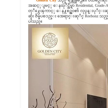
Golden City
သည္ ရန္ကုန္ၿမိဳ႕၏ ပထမဦးဆုံ
အဆင့္ျမင့္ ေနထုိင္အိမ္ရာ Residential, Grade-A
တုိ႔ေၾကာင့္ ေန႔စဥ္ဘ၀၏ လုပ္ငန္းပုိင္းဆုိင
ဆုံး ဇိမ္ခံပစၥည္း အေရာင္းဆုိင္ Reebonz သည္ 
ပါသည္။