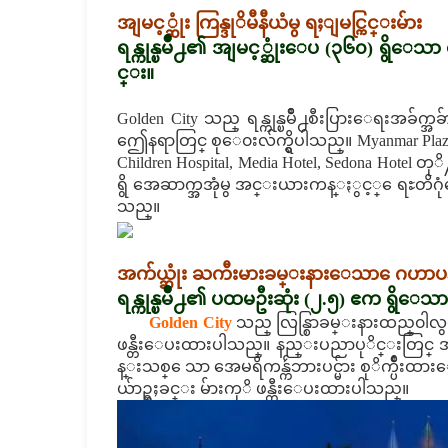
အျမင့္ဆုံး ကြန္ဒုိမီနီယံမွ ရႈျမင္ကြင္းမ်ား
ရန္ကုန္ၿမိဳ႕၏ အျမင့္ဆုံးေပ (၃၆၀) ရ
င္း။
Golden City သည္ ရန္ကုန္ၿမိဳ႕စီးပြားေရးအခ်က္
ဤေနရာတြင္ စုေ၀းလ်က္ရွိပါသည္။ Myanmar Plaza,
Children Hospital, Media Hotel, Sedona Hotel 
ရွိ အေဆာက္အအုံမွ အင္းယားကန္ႏွင့္ ေရႊတိဂ
သည္။
အက်ယ္ဆုံး ႀကီးမားခမ္းနားေသာ ေဂဟာပ
ရန္ကုန္ၿမိဳ႕၏ ပထမဦးဆုံး (၂.၅) ဧက ရွိေသာ ျပ
Golden City
သည္ လြန္စြာခမ္းနားထည္၀ါလွပ၍ စ
ဖန္တီးေပးထားပါသည္။ နည္းပညာပုိင္းတြင္ 
န္းသစ္ ေသာ အေမရိကန္က်ဴဘားပင္မ်ား စုိက္ပ်ိ
ယ်ာဥ္ရႈခင္း မ်ားကုိ ဖန္တီးေပးထားပါသည္။