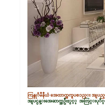
ကြန္ဒုိမီနီယံ အေထာက္အကူပစၥည္း အျပည့္
အျပင္ပန္းအေဆာက္အဦးႏွင့္ အတြင္းပုိင္