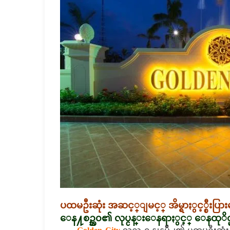
ပထမဦးဆုံး အဆင့္ျမင့္ အိမ္ရာႏွင့္စီးပ
ေန႔စဥ္ဘ၀၏ လုပ္ငန္းေနရာႏွင့္ ေနထုိင