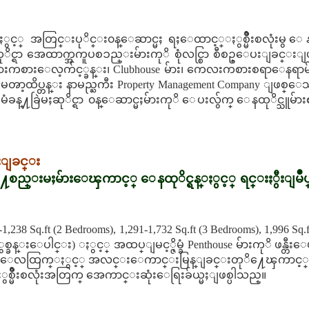
င့္ အတြင္းပုိင္း၀န္ေဆာင္မႈ ရႈေထာင့္ႏွစ္မ်ိဳးစလုံးမွ ေနထု
ုိင္ရာ အေထာက္အကူပစၥည္းမ်ားကုိ စုံလင္စြာ စီစဥ္ေပးျခင္း
ကစားေလ့က်င့္ခန္း၊ Clubhouse မ်ား၊ ကေလးကစားစရာေနရာမ်ား၊
ထိပ္တန္း နာမည္ႀကီး Property Management Company ျဖစ္ေသာ Co
္႔ခြဲမႈဆုိင္ရာ ၀န္ေဆာင္မႈမ်ားကုိ ေပးလွ်က္ ေနထုိင္သူမ်ား
ထားျခင္း
းဖြဲ႔စည္းမႈမ်ားေၾကာင့္ ေနထုိင္ရန္ႏွင့္ ရင္းႏွီးျမဳပ္
-1,238 Sq.ft (2 Bedrooms), 1,291-1,732 Sq.ft (3 Bedrooms), 1,996
္ခန္းေပါင္း) ႏွင့္ အထပ္ျမင့္ဇိမ္ခံ Penthouse မ်ားကုိ ဖန္
င္ေလထြက္ႏွင့္ အလင္းေကာင္းမြန္ျခင္းတုိ႔ေၾကာင့္ ၿမိဳ႕
ႏွစ္မ်ိဳးစလုံးအတြက္ အေကာင္းဆုံးေရြးခ်ယ္မႈျဖစ္ပါသည္။