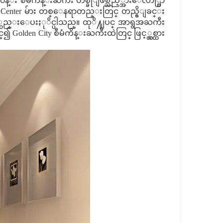
၀န္း စီမံကိန္းႀကီး တစ္ခုျဖစ္သည့္အားေလ်ာ္စြာ
opping Center မ်ား တစ္ေနရာတည္းတြင္ တည္ရွိျခင္း
ဖည့္ဆည္းေပးႏုိင္ပါသည္။ ထုိ႔ျပင္ အာရွအႀကီး
Golden City စီမံကိန္းႀကီးထဲတြင္ ဖြင့္လွစ္ထား