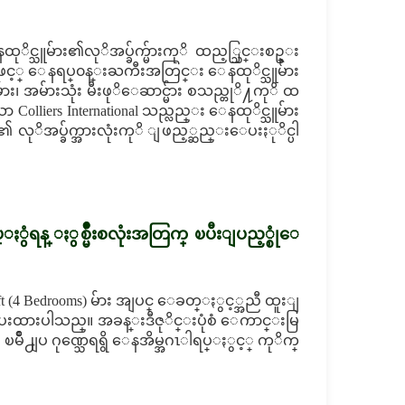
ိင္သူမ်ား၏လုိအပ္ခ်က္မ်ားကုိ ထည့္သြင္းစဥ္း
ျဖင့္ ေနရပ္၀န္းႀကီးအတြင္း ေနထုိင္သူမ်ား
 အမ်ားသုံး မီးဖုိေဆာင္မ်ား စသည္တုိ႔ကုိ ထ
lliers International သည္လည္း ေနထုိင္သူမ်ား
၏ လုိအပ္ခ်က္အားလုံးကုိ ျဖည့္ဆည္းေပးႏုိင္ပါ
ႏွံရန္ ႏွစ္မ်ိဳးစလုံးအတြက္ ၿပီးျပည့္စုံေ
 Sq.ft (4 Bedrooms) မ်ား အျပင္ ေခတ္ႏွင့္အညီ ထူးျ
တီးေပးထားပါသည္။ အခန္းဒီဇုိင္းပုံစံ ေကာင္းမြ
ျပ ဂုဏ္သေရရွိ ေနအိမ္အဂၤါရပ္ႏွင့္ ကုိက္