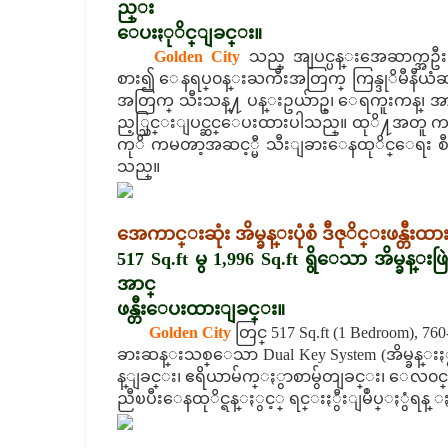
ည္း
ေပးႏုိင္ျခင္း။
Golden City
သည္ အျပင္ပန္းအေဆာက္အဦးႏွ
စား၍ ေနရပ္၀န္းႀကီးအတြက္ ကြန္ဒုိမီနီယံဆ
အတြက္ သီးသန္႔ ပန္းဥယ်ာဥ္၊ ေရကူးကန္၊ အား
ည့္သြင္းျပင္ဆင္ေပးထားပါသည္။ ထုိ႔အတူ ကမၻာ့
ကုိ ကမၻာ့အဆင့္မီ သီးျခားေနထုိင္ေရး စီမံခန
သည္။
အေကာင္းဆုံး အိမ္ခန္းပုံစံ ဒီဇုိင္းဖန္တီး
517 Sq.ft မွ 1,996 Sq.ft ရွိေသာ အိမ္ခန္
အာင္
ဖန္တီးေပးထားျခင္း။
Golden City
တြင္ 517 Sq.ft (1 Bedroom), 760
ခားဆန္းသစ္ေသာ Dual Key System (အိမ္ခန္းႏွစ
န္ျခင္း၊ ဧရိယာမ်က္ႏွာစာမွ်တျခင္း၊ ေလ၀
ညီၿပီးေနထုိင္ရန္ႏွင့္ ရင္းႏွီးျမဳပ္ႏွံရန္ 