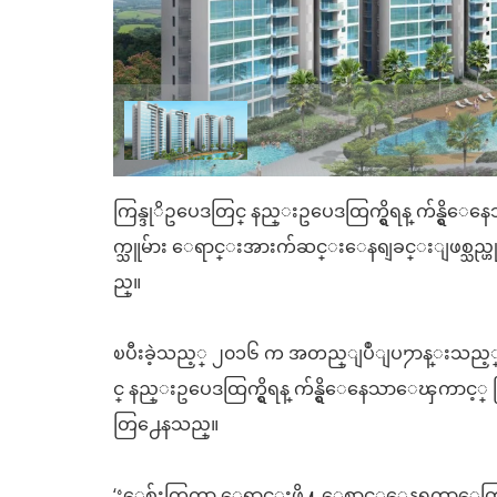
ကြန္ဒုိဥပေဒတြင္ နည္းဥပေဒထြက္ရွိရန္ က်န္ရွ
က္သူမ်ား ေရာင္းအားက်ဆင္းေနရျခင္းျဖစ္သည္ဟု
ည္။
ၿပီးခဲ့သည့္ ၂၀၁၆ က အတည္ျပဳျပ႒ာန္းသည့္ စု
င္ နည္းဥပေဒထြက္ရွိရန္ က်န္ရွိေနေသာေၾကာင့္ ကြ
တြ႕ေနသည္။
‘‘ေစ်းကြက္မွာ ေရာင္းဖို႔ ေစာင့္ေနရတာေတြ