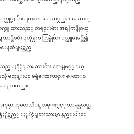
်ားေဆာက္လုပ္မႈ မ်ားျပား လာေသာ္လည္း ေဆာက္
က္ယူ ထားသည့္ စာရင္းမ်ား အရ ကြန္ဒိုဝယ္
ွိၿပီး ၎တို႔က ကြန္ဒိုမ်ား ဝယ္ယူမႈမရွိ၍
က္ေနဆဲျဖစ္သည္။
စု သည္ ႏိုင္ငံျခား သားမ်ား အေနျဖင့္ ဝယ္
္းလို မႈႏႈန္းပင္ မရွိေၾကာင္း ေတာ္ဝ
 က ေျပာသည္။
မ်ားစုမွာ ကုမၸဏီဝန္ ထမ္းႏွင့္ သာမန္အလယ္အ
ႏိုင္သည့္ ႏုိင္ငံျခားသားမွာ နည္းပါးေ