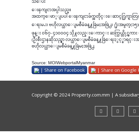
သိေပး
ေၾကျငာအပ္ပါသည္။
အထက္ေဖာ္ျပပါ ေၾကျငာခ်က္အတိုင္းေဆာင္႐ြက္ရာတြင္ အ
ေရးမႉး၊ ဗဟိုလယ္ယာေျမစီမံခန္႔ခြဲမႈအဖြဲ႕၊ ႐ုံးအမွတ္
ဖုန္း ၀၆၇- ၄၁၀၀၀၄ သို႔လည္းေကာင္း ဆက္သြယ္တိုင္ၾကား 
(ဦးစီးဌာနဆိုသည္မွာ လယ္ယာေျမစီမံခန္႔ခြဲေရးႏွင့္စာရင္းအ
ဗဟိုလယ္ယာေျမစီမံခန္႔ခြဲမႈအဖြဲ႕
Source: MOIWebportalMyanmar
| Share on Facebook
| Share on Google 
Copyright © 2024 Property.com.mm | A subsidiar