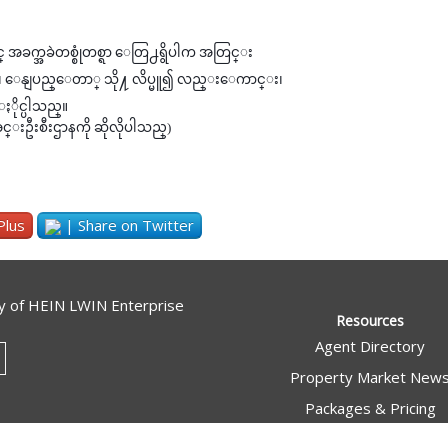
ခက္အခဲတစ္စုံတစ္ရာ ေတြ႕ရွိပါက အတြင္း
(၁၅)၊ ေနျပည္ေတာ္ သို႔ လိပ္မူ၍ လည္းေကာင္း၊
ႏိုင္ပါသည္။
င္းဦးစီးဌာနကို ဆိုလိုပါသည္)
Plus
| Share on Twitter
y of
HEIN LWIN Enterprise
Resources
Agent Directory
Property Market New
Packages & Pricing
Home Owners