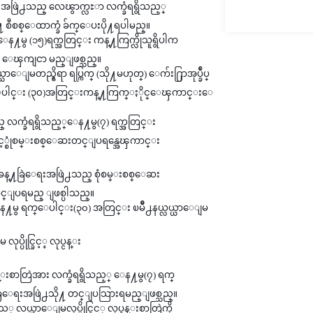
ြဲမႈအဖြဲ႕သည္ ေလၽွာက္လႊာ လက္ခံရရွိသည့္
႔ စီစစ္ေထာက္ခံ ခ်က္ေပးပို႔ရပါမည္။
ေန႔မွ (၁၅)ရက္အတြင္း ကန္႔ကြက္လိုသူရွိပါက
 ေၾကျငာ မည္ျဖစ္သည္။
ျမတည္ရွိရာ ရပ္ကြက္ (သို႔မဟုတ္) ေက်း႐ြာအုပ္ခ်ဳပ္
က္ေပါင္း (၃၀)အတြင္းကန္႔ကြက္ႏိုင္ေၾကာင္းေ
ံးသည္ လက္ခံရရွိသည့္ေန႔မွ(၇) ရက္အတြင္း
အားျဖင့္စုံစမ္းစစ္ေဆးတင္ျပရန္အေၾကာင္း
စီမံခန္႔ခြဲေရးအဖြဲ႕သည္ စုံစမ္းစစ္ေဆး
႔ တင္ျပရမည္ ျဖစ္ပါသည္။
့္ေန႔မွ ရက္ေပါင္း(၃၀) အတြင္း ၿမိဳ႕နယ္လယ္ယာေျမ
ပိုင္ခြင့္ လုပ္ငန္း
္ငန္းစာတြဲအား လက္ခံရရွိသည့္ ေန႔မွ(၇) ရက္
ခြဲေရးအဖြဲ႕သို႔ တင္ျပသြားရမည္ျဖစ္သည္။
လယ္ယာေျမလုပ္ပိုင္ခြင့္ လုပ္ငန္းစာတြဲကို