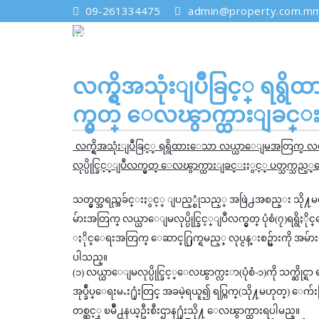
09-261334475
admin@property.com.m
လက္ရွိအသုံးျပဳခြင့္ ရရ
က္မွတ္ ေလၽွာက္ထားျခင္
လက္ရွိအသုံးျပဳခြင့္ ရရွိထားေသာ လယ္ယာေျမအတြက္ 
လုပ္ပိုင္ခြင့္ျပဳလက္မွတ္ ေလၽွာက္ထားျခင္းႏွင့္ ပတ္သက္သ
သတ္မွတ္အရည္အခ်င္းႏွင့္ ျပည့္စုံသည့္ အဖြဲ႕အစည္း သို႔မ
မ်ားအတြက္ လယ္ယာေျမလုပ္ပိုင္ခြင့္ျပဳလက္မွတ္ ပုံစံ(၇)ရ
ႏိုင္ေရးအတြက္ ေဆာင္႐ြက္ရမည့္ လုပ္ငန္းစဥ္မ်ားကို အ
ပါသည္။
(၁) လယ္ယာေျမလုပ္ပိုင္ခြင့္ေလၽွာက္လႊာ(ပုံစံ-၁)ကို သက္ဆိုင္ရာ
အုပ္ခ်ဳပ္ေရးမႉး႐ုံးတြင္ အခမဲ့ရယူ၍ ရပ္ကြက္(သို႔မဟုတ္) ေက
တစ္ဆင့္ ၿမိဳ႕နယ္ဦးစီးဌာန႐ုံးသို႔ ေလၽွာက္ထားရပါမည္။