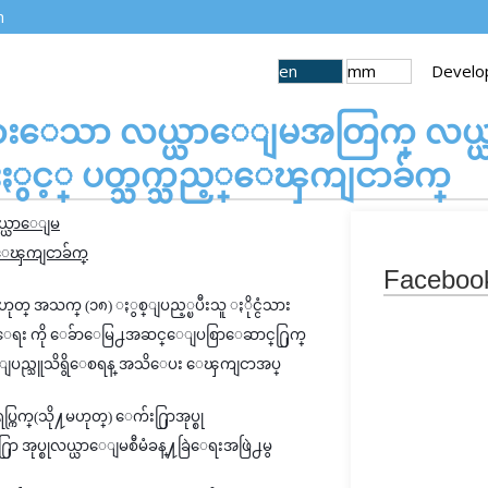
m
en
mm
Develo
ွိထားေသာ လယ္ယာေျမအတြက္ လယ္ယာေ
းႏွင့္ ပတ္သက္သည့္ေၾကျငာခ်က္
လယ္ယာေျမ
ည့္ေၾကျငာခ်က္
Faceboo
ဟုတ္ အသက္ (၁၈) ႏွစ္ျပည့္ၿပီးသူ ႏိုင္ငံသား
ရွိႏိုင္ေရး ကို ေခ်ာေမြ႕အဆင္ေျပစြာေဆာင္႐ြက္
မ်ားျပည္သူသိရွိေစရန္ အသိေပး ေၾကျငာအပ္
 ရပ္ကြက္(သို႔မဟုတ္) ေက်း႐ြာအုပ္စု
်း႐ြာ အုပ္စုလယ္ယာေျမစီမံခန္႔ခြဲေရးအဖြဲ႕မွ