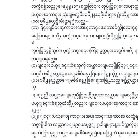
လက္ခံရရွိသည့္ေန႔မွ (၁၅) ရက္အတြင္း လုပ္ပိုင္ခြင့္ေလၽွာက
ပယ္ေၾကာင္း ဆုံးျဖတ္ၿပီး ၿမိဳ႕နယ္ဦးစီးဌာန ႐ုံးသို
(၁၀) ၿမိဳ႕နယ္ဦးစီးဌာန႐ုံးသည္ -
(က) ခြင့္ျပဳေၾကာင္းအေၾကာင္းၾကားခ်က္ကိုရလၽွင္ လုပ္ပိုင္
ရေငြစာရင္းသို႔ မွတ္ပုံတင္ေၾကးအျဖစ္ ဦးပိုင္လုပ္ကြက္
မ
လုပ္ပိုင္ခြင့္ရရွိသူမ်ား မွတ္ပုံတင္စာရင္းတြင္ မွတ္တမ္းတင္ၿပီ
တင္ျပရမည္။
(ခ) ျငင္းပယ္ျခင္းခံရသူကို လယ္ယာေျမလုပ္ပိုင္ခြင့္ျငင္းပ
တင္ၿပီး ၿမိဳ႕နယ္လယ္ယာေျမစီမံခန္႔ခြဲမႈအဖြဲ႕သို႔ တင္ျပရ
(၁၁) ၿမိဳ႕နယ္လယ္ယာေျမစီမံခန္႔ခြဲေရးအဖြဲ႕သည္ ခ႐ိုင
က္
ႏွင့္အညီ လယ္ယာေျမလုပ္ပိုင္ခြင့္ရရွိသူအား လယ္ယာေျမလုပ္ပို
ပယ္ျခင္းခံရသူထံသို႔လည္း ျငင္းပယ္ေၾကာင္း အေၾကာ
စ္သည္။
(၁၂) ျငင္းပယ္ေၾကာင္းအေၾကာင္းၾကားစာ လက္ခံရရွိသူသည္ 
တစ္ရာရွိပါက လယ္ယာေျမဥပေဒပုဒ္မ(၂၂)ပါျပ႒ာန္း ခ်က္အတိုင္း သ
ေက်း႐ြာအုပ္စု လယ္ယာေျမစီမံခန္႔ခြဲမႈအဖြဲ႕ထံ မူလေျမ