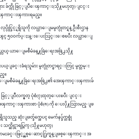
္ထား ခ်က္ကို ခြင့္ျပဳေၾကာင္း(သို႔မဟုတ္) ျငင္း
႔ အေၾကာင္းၾကားရမည္။
ခြင့္ရရွိသူကို လယ္ယာေျမမွတ္ပုံတင္ရန္ ဦးစီးဌာန
၁-ခုလၽွင္ ၅၀၀က်ပ္ႏႈန္းေပးသြင္းေစၿပီး လယ္ယာေျ
း ၿမိဳ႕နယ္လယ္ ယာေျမစီမံခန္႔ခြဲေရးအဖြဲ႕သို႔
ယ္ျခင္းခံရသူမ်ား မွတ္ပုံတင္စာရင္းတြင္ မွတ္တမ္း
မည္။
္လယ္ယာေျမစီမံခန္႔ခြဲေရးအဖြဲ႕၏ အေၾကာင္းၾကားခ်
င္ ခြင့္ျပဳလက္မွတ္ ပုံစံ(၇)ထုတ္ေပးၿပီး ျငင္း
င္းၾကားစာ ပုံစံ(၈) ကို ေပးပို႔သြားမည္ ျဖ
ဆုံးျဖတ္ခ်က္အေပၚ မေက်နပ္ခ်က္တစ္စုံ
က္ဆိုင္ရာရပ္ကြက္ (သို႔မဟုတ္)
ယာမႈခင္းဖြင့္လွစ္ေဆာင္႐ြက္ရန္ျဖစ္ေၾကာင္း အ