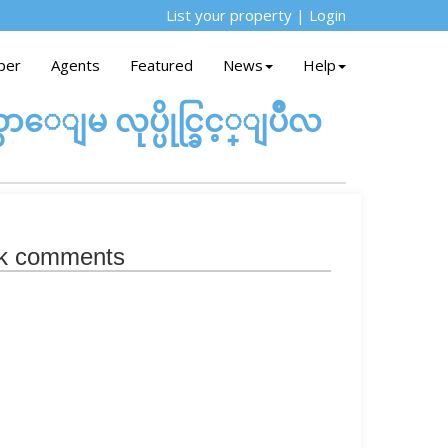
List your property
|
Login
per
Agents
Featured
News
Help
ျမ လုပ္ပိုင္ခြင့္ျပဳလ
k comments