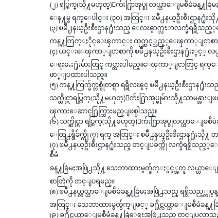
(၂) ရပ္ကြက္(သို႔မဟုတ္)ေက်း႐ြာအုပ္စု လယ္ယာေျမစီမံခန္႔ခ
ေန႔မွ ရက္ေပါင္း (၃၀) အတြင္း ၿမိဳ႕နယ္ဦးစီးဌာန႐ုံးသို
(၃) ၿမိဳ႕နယ္ဦးစီးဌာန႐ုံးသည္ ေလၽွာက္လႊာလက္ခံရရွိသည့္
ကန္႔ကြက္ႏိုင္ေၾကာင္း ထုတ္ဆင့္သည့္ေၾကာ္ျငာစာ
(၄) ယင္းေၾကာ္ျငာစာကို ၿမိဳ႕နယ္ဦးစီးဌာန႐ုံးႏွင့္ လယ္ယာေ
ေရးမႉး႐ုံးမ်ားတြင္ ကပ္ထားပါမည္။ေၾကာ္ျငာတြင္ ရ
ဖာ္ျပထားပါသည္။
(၅) ကန္႔ကြက္ခ်က္တစ္စုံတစ္ရာ ရရွိလၽွင္ ၿမိဳ႕နယ္ဦးစီးဌာန႐ု
သက္ဆိုင္ရာရပ္ကြက္(သို႔မဟုတ္)ေက်း႐ြာအုပ္စုမ်ားသို႔သာမန္
ၾကားေဆာင္႐ြက္သြားမည္ျဖစ္ပါသည္။
(၆) သက္ဆိုင္ရာ ရပ္ကြက္(သို႔မဟုတ္)ေက်း႐ြာအုပ္စုလယ္ယာေျမ
ေတြ႕ရွိခ်က္ကို (၇) ရက္ အတြင္း ၿမိဳ႕နယ္ဦးစီးဌာန႐ုံးသို
(၇) ၿမိဳ႕နယ္ဦးစီးဌာန႐ုံးသည္ တင္ျပခ်က္ကို လက္ခံရရွိသည
စီမံ
ခန္႔ခြဲမႈအဖြဲ႕သို႔ သေဘာထားမွတ္ခ်က္ႏွင့္အတူ လယ္ယာေျမ လုပ္
စာတြဲကို တင္ျပရမည္။
(၈) ၿမိဳ႕နယ္လယ္ယာေျမစီမံခန္႔ခြဲမႈအဖြဲ႕သည္ ရရွိသည့္လုပ
အတြင္း သေဘာထားမွတ္ခ်က္ျဖင့္ ခ႐ိုင္လယ္ယာေျမစီမံခန္႔
(၉) ခ႐ိုင္လယ္ယာေျမစီမံခန္႔ခြဲေရးအဖြဲ႕သည္ တင္ျပလာသည့္ 