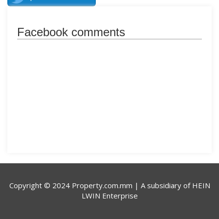
Facebook comments
Copyright © 2024 Property.com.mm | A subsidiary of
HEIN
LWIN Enterprise